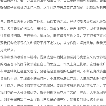
，要坚持原则，要十分注意有没有艰苦奋斗、自觉奉献的精神和品德。害
管好配偶子女和身边工作人员。这个问题中央过去作过规定，纪检监察机
风气，首先党内要大兴艰苦朴素、勤俭节约之风。严格控制各级党政机关
下来。名目繁多的纪念会、研讨会、新闻发布会，要严加控制，减少到最
要注意精打细算、严行节约。这样做，既可倡导节俭之风，又可把省下来
只要我们各级领导机关和领导干部下定决心，以身作则，坚持数年，我看
扬光大起来。
，保持和发扬艰苦奋斗精神，说到底是牢固树立和坚持马克思主义的世界
党的艰苦奋斗的好传统才能在自己的思想上、作风上真正扎根。这就要求
设有中国特色社会主义理论，紧密结合发展着的社会时间，不断认真改造
是合格的干部。学理论不联系时间，不注意解决世界观、人生观方面的问
是为了群众，也必须依靠群众才能做好。要恭恭敬敬地向人民群众学习，
。我们党的一大长处和优势，就是把树立马克思主义的世界观、人生观同
养。刘少奇同志写了一本《论共产党员的修养》，就曾专门讲过这个问题