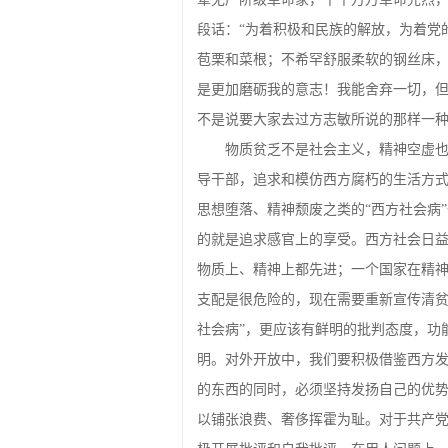
段话：“为着积极和民族的解放，为着党
苞栗和菜根；不希罕舒服柔软的钢丝床
是更加磨砺我的意志！我能舍弃一切，但
不是说要大家去过方志敏所说的那样一
物质贫乏不是社会主义，精神空虚
导干部，追求和模仿西方腐朽的生活方
思想堕落、精神颓废之类的“西方社会病
的就是追求感官上的享受。西方社会日
物质上、精神上都先进；一个国家在精
支配是很危险的，现在需要重新宣传清贫
社会病”，更应该有鲜明的批判态度，功
明。对外开放中，我们要积极借鉴西方
的东西的同时，必须坚持发扬自己的优
以铺张浪费、奢侈挥霍为耻。对于共产