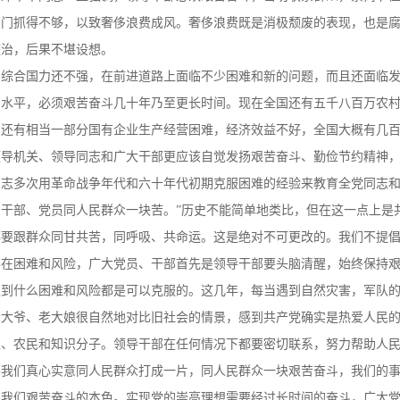
部门抓得不够，以致奢侈浪费成风。奢侈浪费既是消极颓废的表现，也是
整治，后果不堪设想。
，综合国力还不强，在前进道路上面临不少困难和新的问题，而且还面临
的水平，必须艰苦奋斗几十年乃至更长时间。现在全国还有五千八百万农
；还有相当一部分国有企业生产经营困难，经济效益不好，全国大概有几
领导机关、领导同志和广大干部更应该自觉发扬艰苦奋斗、勤俭节约精神
志多次用革命战争年代和六十年代初期克服困难的经验来教育全党同志和
干部、党员同人民群众一块苦。”历史不能简单地类比，但在这一点上是
都要跟群众同甘共苦，同呼吸、共命运。这是绝对不可更改的。我们不提
存在困难和风险，广大党员、干部首先是领导干部要头脑清醒，始终保持
遇到什么困难和风险都是可以克服的。这几年，每当遇到自然灾害，军队
老大爷、老大娘很自然地对比旧社会的情景，感到共产党确实是热爱人民
人、农民和知识分子。领导干部在任何情况下都要密切联系，努力帮助人
要我们真心实意同人民群众打成一片，同人民群众一块艰苦奋斗，我们的
了我们艰苦奋斗的本色。实现党的崇高理想需要经过长时间的奋斗，广大