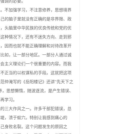
和强调的必要。
的。不加强学习，不注意修养，思想境界
自己的脑子里就没有正确的是非界限、政
造，头脑里中华民族的优良传统和党的优
在这种情况下，还有不迷失方向、走到邪
低，因而也就不能正确理解和对待改革开
。比如，让一部分地区。一部分人通过诚
社会主义理论们一个很重要的内容。而我
取不正当的以权谋私的手段。这就把这项
范仲淹写的《岳阳楼记》还讲“先天下之
养，思想懒惰，随波逐流，是产生错误、
、再学习。
党的三大作风之一。许多干部犯错误，总
之堤，溃于蚁穴。特别让我感到痛心的
自己身败名裂。这个问题发生的原因之