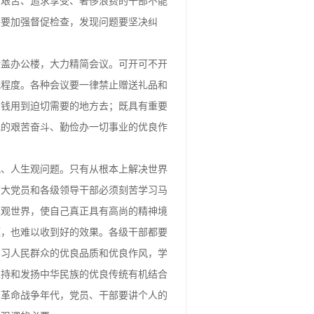
怕艰苦、追求享受、奢侈浪费的干部不能
关要加强督促检查，发现问题要坚决纠
新盖办公楼，大力精简会议。可开可不开
低程度。各种会议要一律禁止赠送礼品和
的钱用到迫切需要的地方去；既具有重要
党的艰苦奋斗、勤俭办一切事业的优良作
观、人生观问题。只有从根本上解决世界
广大党员和各级领导干部必须刻苦学习马
主观世界，使自己真正具有高尚的精神境
题，也难以收到好的效果。各级干部都要
学习人民群众的优良品质和优良作风，学
坚持和发扬中华民族的优良传统有机结合
。革命战争年代，党员、干部要讲个人的