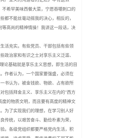
；不希罕美味西餐大菜，宁愿吞嚼刺口的
这些都不能丝毫动摇我的决心，相反的，
何等高尚的精神情操！我讲这一段话，决
神生活充实。有些党员、干部包括有些领
有些政治家和有识之士对享乐主义泛滥、
的理论基础就是享乐主义思想，即生活的目
失。作者认为，一个国家要强盛，必须在
》一书认为，被金钱欲、物欲、占有欲所
对包括拜金主义、享乐主义在内的“西方
高度的物质文明，而且要有高度的精神文
贝。为了实现我们的理想，在学习别人好
优良传统，以艰苦奋斗、勤俭朴素为荣，
考验。各级党组织都要严格党内生活，积