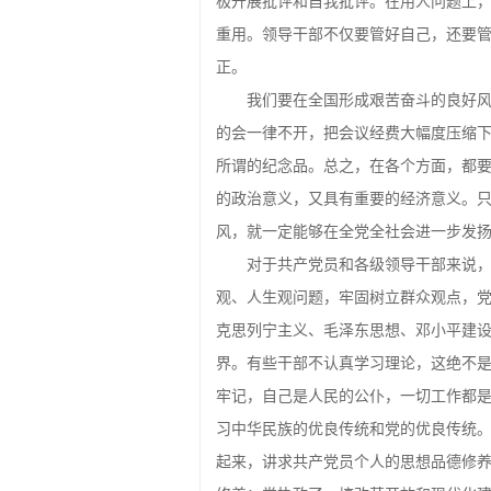
极开展批评和自我批评。在用人问题上
重用。领导干部不仅要管好自己，还要
正。
我们要在全国形成艰苦奋斗的良好
的会一律不开，把会议经费大幅度压缩
所谓的纪念品。总之，在各个方面，都
的政治意义，又具有重要的经济意义。
风，就一定能够在全党全社会进一步发
对于共产党员和各级领导干部来说
观、人生观问题，牢固树立群众观点，
克思列宁主义、毛泽东思想、邓小平建
界。有些干部不认真学习理论，这绝不
牢记，自己是人民的公仆，一切工作都
习中华民族的优良传统和党的优良传统
起来，讲求共产党员个人的思想品德修