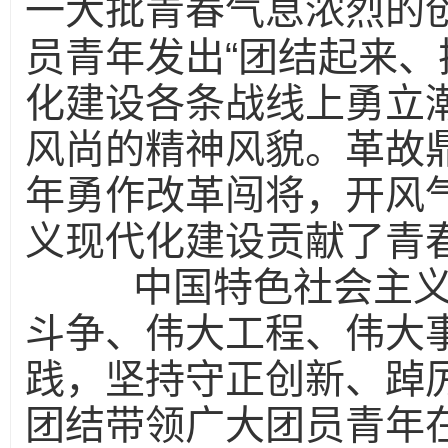
一大批青春气息浓烈的
员青年发出
“
团结起来、
化建设各条战线上勇立
风尚的精神风貌。革故
年勇作改革闯将，开风
义现代化建设贡献了青
中国特色社会主义新
斗争、伟大工程、伟大
践，坚持守正创新、踔
团结带领广大团员青年