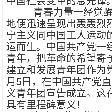
中国社会变革的急先锋
青春力量一经觉醒，
地便迅速呈现出轰轰烈
宁主义同中国工人运动
运而生。中国共产党一
青年，把革命的希望寄
建立和发展青年团作为
月
5
日，在中国共产党直
义青年团宣告成立。这
具有里程碑意义！