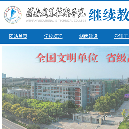
网站首页
学校概况
制度建设
党建工