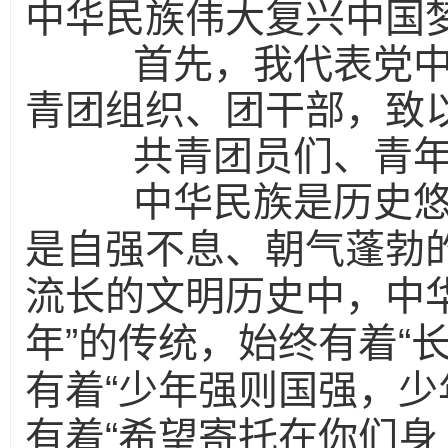
中华民族伟大复兴中国
首先，我代表党中央
青团组织、团干部，致
共青团员们、青年
中华民族是历史悠久
是自强不息、朝气蓬勃
流长的文明历史中，中
年
”
的传统，始终有着
“
有着
“
少年强则国强，少
有着
“
希望寄托在你们身