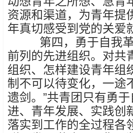
动想青年之所想、急青
资源和渠道，为青年提
年真切感受到党的关爱
第四，勇于自我革命
前列的先进组织。对共
组织、怎样建设青年组
制不可以待变化，一途
遗剑。
”
共青团只有勇于
进、青年发展、实践创
落实到工作的全过程各