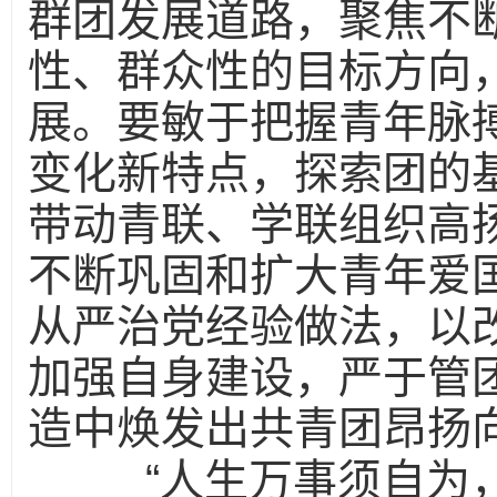
群团发展道路，聚焦不
性、群众性的目标方向
展。要敏于把握青年脉
变化新特点，探索团的
带动青联、学联组织高
不断巩固和扩大青年爱
从严治党经验做法，以
加强自身建设，严于管
造中焕发出共青团昂扬
“
人生万事须自为