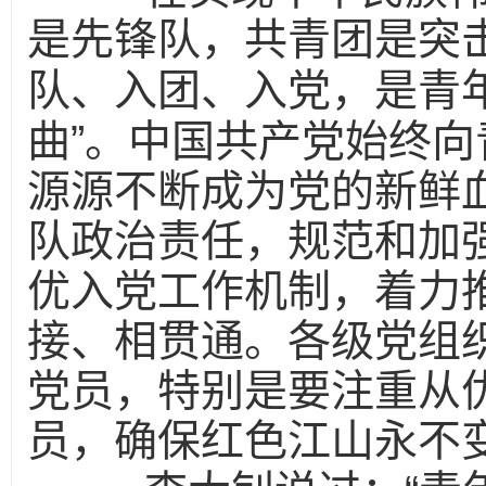
是先锋队，共青团是突
队、入团、入党，是青
曲
”
。中国共产党始终向
源源不断成为党的新鲜
队政治责任，规范和加
优入党工作机制，着力
接、相贯通。各级党组
党员，特别是要注重从
员，确保红色江山永不