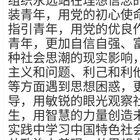
组织永远站在理想信念
装青年，用党的初心使
指引青年，用党的优良
青年，更加自信自强、
种社会思潮的现实影响
主义和问题、利己和利
等方面遇到思想困惑，
导，用敏锐的眼光观察
生，用智慧的力量创造
实践中学习中国特色社