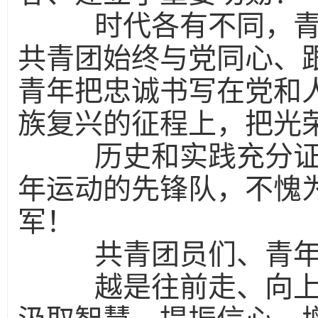
时代各有不同，青春
共青团始终与党同心、
青年把忠诚书写在党和
族复兴的征程上，把光
历史和实践充分证明
年运动的先锋队，不愧
军！
共青团员们、青年
越是往前走、向上攀