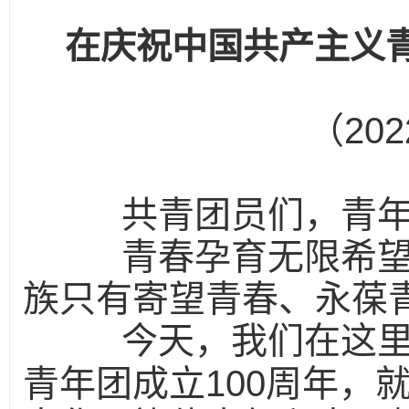
在庆祝中国共产主义
（
202
共青团员们，青年
青春孕育无限希望，
族只有寄望青春、永葆
今天，我们在这里隆
青年团成立
100
周年，