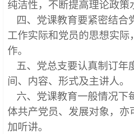
纯洁性，不断提高理论政策
四、党课教育要紧密结合
工作实际和党员的思想实际
作。
五、党总支要认真制订年
间、内容、形式及主讲人。
六、党课教育一般情况下
体共产党员、发展对象，亦
加听讲。