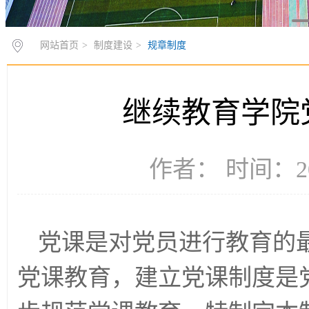
网站首页
>
制度建设
>
规章制度
继续教育学院
作者： 时间：20
党课是对党员进行教育的
党课教育，建立党课制度是